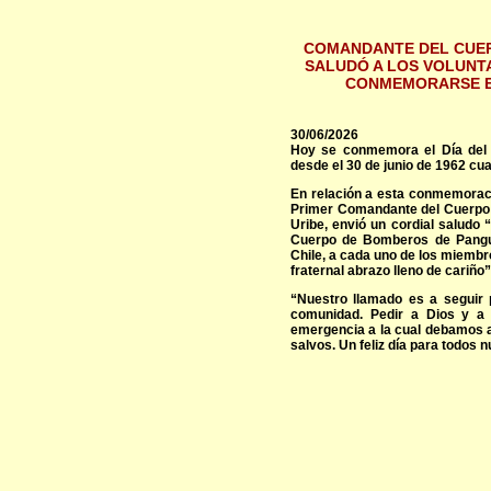
COMANDANTE DEL CUER
SALUDÓ A LOS VOLUNTA
CONMEMORARSE EL
30/06/2026
Hoy se conmemora el Día del
desde el 30 de junio de 1962 cu
En relación a esta conmemoración
Primer Comandante del Cuerpo 
Uribe, envió un cordial saludo
Cuerpo de Bomberos de Pangui
Chile, a cada uno de los miembr
fraternal abrazo lleno de cariño”
“Nuestro llamado es a seguir p
comunidad. Pedir a Dios y a 
emergencia a la cual debamos as
salvos. Un feliz día para todos 