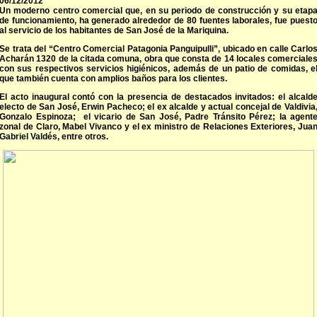
06/12/2012
Un moderno centro comercial que, en su periodo de construcción y su etap
de funcionamiento, ha generado alrededor de 80 fuentes laborales, fue puest
al servicio de los habitantes de San José de la Mariquina.
Se trata del “Centro Comercial Patagonia Panguipulli”, ubicado en calle Carlo
Acharán 1320 de la citada comuna, obra que consta de 14 locales comerciale
con sus respectivos servicios higiénicos, además de un patio de comidas, e
que también cuenta con amplios baños para los clientes.
El acto inaugural contó con la presencia de destacados invitados: el alcald
electo de San José, Erwin Pacheco; el ex alcalde y actual concejal de Valdivia
Gonzalo Espinoza; el vicario de San José, Padre Tránsito Pérez; la agent
zonal de Claro, Mabel Vivanco y el ex ministro de Relaciones Exteriores, Jua
Gabriel Valdés, entre otros.