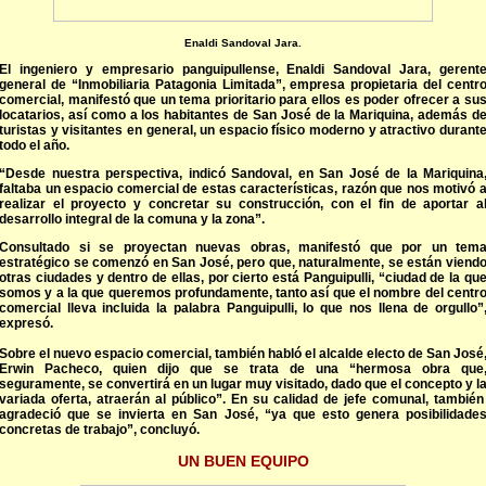
Enaldi Sandoval Jar
a.
El ingeniero y empresario panguipullense, Enaldi Sandoval Jara, gerent
general de “Inmobiliaria Patagonia Limitada”, empresa propietaria del centr
comercial, manifestó que un tema prioritario para ellos es poder ofrecer a su
locatarios, así como a los habitantes de San José de la Mariquina, además d
turistas y visitantes en general, un espacio físico moderno y atractivo durant
todo el año.
“Desde nuestra perspectiva, indicó Sandoval, en San José de la Mariquina
faltaba un espacio comercial de estas características, razón que nos motivó 
realizar el proyecto y concretar su construcción, con el fin de aportar a
desarrollo integral de la comuna y la zona”.
Consultado si se proyectan nuevas obras, manifestó que por un tem
estratégico se comenzó en San José, pero que, naturalmente, se están viend
otras ciudades y dentro de ellas, por cierto está Panguipulli, “ciudad de la qu
somos y a la que queremos profundamente, tanto así que el nombre del centr
comercial lleva incluida la palabra Panguipulli, lo que nos llena de orgullo”
expresó.
Sobre el nuevo espacio comercial, también habló el alcalde electo de San José
Erwin Pacheco, quien dijo que se trata de una “hermosa obra que
seguramente, se convertirá en un lugar muy visitado, dado que el concepto y l
variada oferta, atraerán al público”. En su calidad de jefe comunal, tambié
agradeció que se invierta en San José, “ya que esto genera posibilidade
concretas de trabajo”, concluyó.
UN BUEN EQUIPO