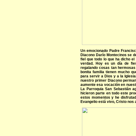
Un emocionado Padre Francisco 
Diacono Darío Montecinos se de
fiel que todo lo que ha dicho e
verdad. Hoy es un día de fie
regalando cosas tan hermosas 
bonita familia tienen mucho qu
para servir a Dios y a la Iglesi
nuestro primer Diacono permane
aumente esa vocación en nuest
La Parroquia San Sebastián a
hicieron parte en todo este pr
estos momentos y he disfrutado
Evangelio está vivo, Cristo no