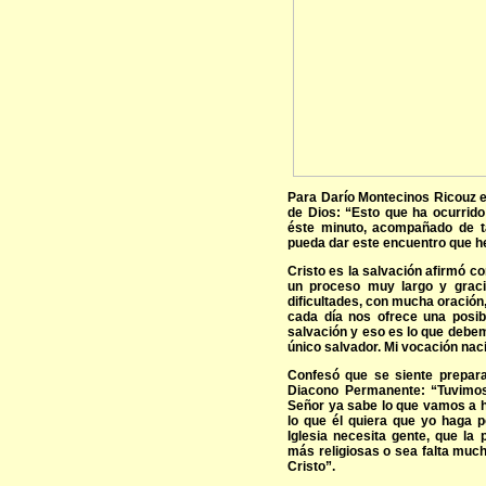
Para Darío Montecinos Ricouz 
de Dios: “Esto que ha ocurrido
éste minuto, acompañado de t
pueda dar este encuentro que h
Cristo es la salvación afirmó c
un proceso muy largo y graci
dificultades, con mucha oración,
cada día nos ofrece una posibi
salvación y eso es lo que debe
único salvador. Mi vocación nac
Confesó que se siente prepar
Diacono Permanente: “Tuvimos
Señor ya sabe lo que vamos a h
lo que él quiera que yo haga p
Iglesia necesita gente, que la
más religiosas o sea falta much
Cristo”.