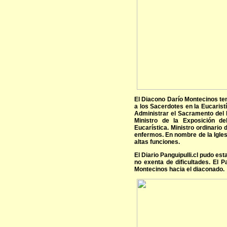
El Diacono Darío Montecinos ten
a los Sacerdotes en la Eucaristía
Administrar el Sacramento del B
Ministro de la Exposición d
Eucarística. Ministro ordinario 
enfermos. En nombre de la Iglesi
altas funciones.
El Diario Panguipulli.cl pudo es
no exenta de dificultades. El P
Montecinos hacia el diaconado.