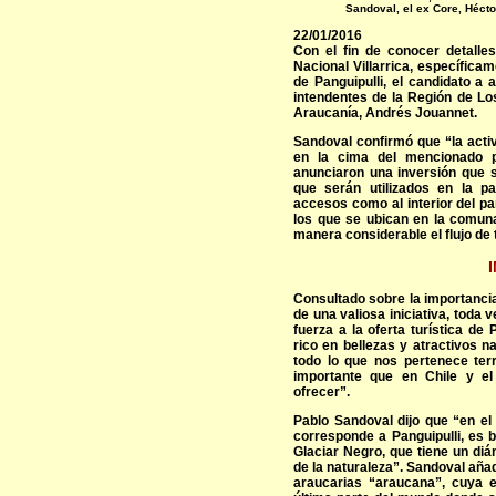
Sandoval, el ex Core, Hécto
22/01/2016
Con el fin de conocer detalle
Nacional Villarrica, específic
de Panguipulli, el candidato a
intendentes de la Región de Lo
Araucanía, Andrés Jouannet.
Sandoval confirmó que “la activ
en la cima del mencionado p
anunciaron una inversión que s
que serán utilizados en la p
accesos como al interior del pa
los que se ubican en la comuna
manera considerable el flujo de 
Consultado sobre la importancia
de una valiosa iniciativa, toda
fuerza a la oferta turística de
rico en bellezas y atractivos
todo lo que nos pertenece terr
importante que en Chile y e
ofrecer”.
Pablo Sandoval dijo que “en el 
corresponde a Panguipulli, es 
Glaciar Negro, que tiene un di
de la naturaleza”. Sandoval añ
araucarias “araucana”, cuya 