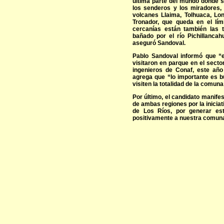
última parte del mundo donde s
los senderos y los miradores,
volcanes Llaima, Tolhuaca, L
Tronador, que queda en el lí
cercanías están también las 
bañado por el río Pichillancah
aseguró Sandoval.
Pablo Sandoval informó que “
visitaron en parque en el sect
ingenieros de Conaf, este añ
agrega que “lo importante es 
visiten la totalidad de la comun
Por último, el candidato manife
de ambas regiones por la iniciat
de Los Ríos, por generar est
positivamente a nuestra comuna