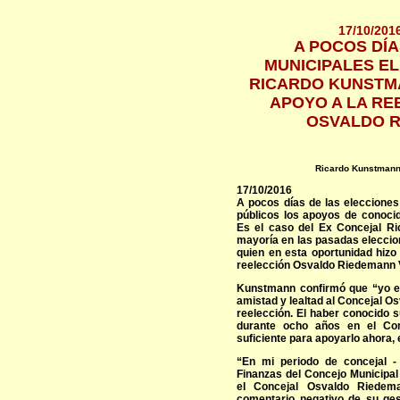
17/10/201
A POCOS DÍA
MUNICIPALES E
RICARDO KUNSTMA
APOYO A LA RE
OSVALDO 
Ricardo Kunstmann
17/10/2016
A pocos días de las elecciones
públicos los apoyos de conocido
Es el caso del Ex Concejal Ri
mayoría en las pasadas eleccio
quien en esta oportunidad hizo
reelección Osvaldo Riedemann 
Kunstmann confirmó que “yo e
amistad y lealtad al Concejal 
reelección. El haber conocido 
durante ocho años en el Con
suficiente para apoyarlo ahora, 
“En mi periodo de concejal -
Finanzas del Concejo Municipal 
el Concejal Osvaldo Riede
comentario negativo de su ges