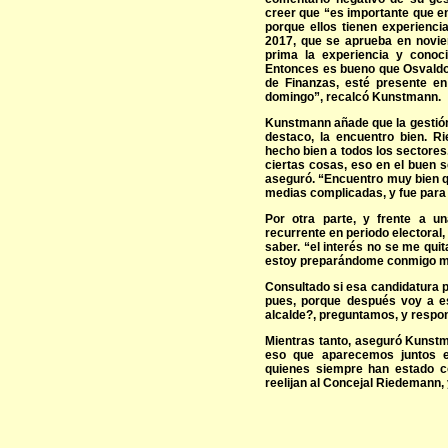
creer que “es importante que e
porque ellos tienen experienci
2017, que se aprueba en novi
prima la experiencia y conoc
Entonces es bueno que Osvaldo
de Finanzas, esté presente en
domingo”, recalcó Kunstmann.
Kunstmann añade que la gestión
destaco, la encuentro bien. R
hecho bien a todos los sectores
ciertas cosas, eso en el buen se
aseguró. “Encuentro muy bien q
medias complicadas, y fue para
Por otra parte, y frente a u
recurrente en periodo electoral
saber. “el interés no se me quit
estoy preparándome conmigo m
Consultado si esa candidatura 
pues, porque después voy a es
alcalde?, preguntamos, y respond
Mientras tanto, aseguró Kunst
eso que aparecemos juntos e
quienes siempre han estado c
reelijan al Concejal Riedemann,