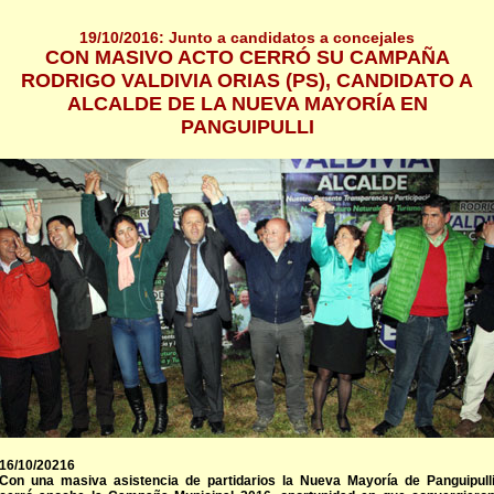
19/10/2016: Junto a candidatos a concejales
CON MASIVO ACTO CERRÓ SU CAMPAÑA
RODRIGO VALDIVIA ORIAS (PS), CANDIDATO A
ALCALDE DE LA NUEVA MAYORÍA EN
PANGUIPULLI
16/10/20216
Con una masiva asistencia de partidarios la Nueva Mayoría de Panguipull