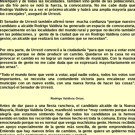
Melefquen y de todas las localidades. También vino gente de las poblaciones
un día frío pero se notó la fuerza, la convocatoria. No me cabe duda qu
Rodrigo Valdivia va a ser el próximo alcalde y habrá una amplia mayoría par
los concejales”, aseguró de Urresti.
El Senador de Urresti también afirmó tener mucha confianza “porque nuestr
candidato a alcalde Rodrigo Valdivia ha generado un espacio de convocatoria
especialmente en las localidades del mundo rural y porque no decirlo tambié
en las poblaciones, y gente de la ciudad que ve en Rodrigo Valdivia como u
gestor, un alcalde que realizará los cambios que se necesitan”.
Por otra parte, de Urresti convocó a la ciudadanía “para que vaya a votar est
domingo, porque se debe producir un cambio. Quedarse en la casa no e
provocar el cambio es no lograr un nuevo estilo de municipio. Con la masiv
presencia de gente no me cabe duda que se expresará mayoritariamente e
las urnas”.
“Todo el mundo tiene que venir a votar, aquí nadie sobra, todos los votos so
importantes, se necesita una contundente victoria para encabezar est
municipio con un nuevo estilo, con una nueva forma de hacer las cosas”
concluyó el Senador de Urresti.
Rodrigo Valdivia Orias.
Antes de dar paso a una fiesta ranchera, el candidato alcalde de la Nuev
Mayoría, Rodrigo Valdivia Orias, manifestó sentirse “muy contento porque est
alegría que estamos sintiendo hoy día todos los candidatos ya la hemo
sentido en todos los recorrido que hemos hecho en toda la comuna. Estoy mu
emocionado porque no es normal que venga muchísima gente. Hemos recibid
un apoyo especialmente de la gente más sencilla, de gente emprendedora
Entiendo que hay nuevos bríos de cambios, la gente quiere un gobierno má