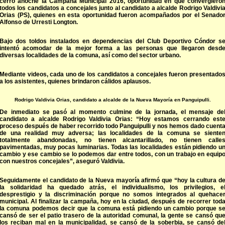
cerró anoche la Campaña Municipal 2016, oportunidad en que convergiero
todos los candidatos a concejales junto al candidato a alcalde Rodrigo Valdivi
Orias (PS), quienes en esta oportunidad fueron acompañados por el Senado
Alfonso de Urresti Longton.
Bajo dos toldos instalados en dependencias del Club Deportivo Cóndor s
intentó acomodar de la mejor forma a las personas que llegaron desd
diversas localidades de la comuna, así como del sector urbano.
Mediante videos, cada uno de los candidatos a concejales fueron presentado
a los asistentes, quienes brindaron cálidos aplausos.
Rodrigo Valdivia Orias, candidato a alcalde de la Nueva Mayoría en Panguipulli.
De inmediato se pasó al momento culmine de la jornada, el mensaje de
candidato a alcalde Rodrigo Valdivia Orias: “Hoy estamos cerrando est
proceso después de haber recorrido todo Panguipulli y nos hemos dado cuent
de una realidad muy adversa; las localidades de la comuna se siente
totalmente abandonadas, no tienen alcantarillado, no tienen calle
pavimentadas, muy pocas luminarias. Todas las localidades están pidiendo u
cambio y ese cambio se lo podemos dar entre todos, con un trabajo en equip
con nuestros concejales”, aseguró Valdivia.
Seguidamente el candidato de la Nueva mayoría afirmó que “hoy la cultura d
la solidaridad ha quedado atrás, el individualismo, los privilegios, e
desprestigio y la discriminación porque no somos integrados al quehace
municipal. Al finalizar la campaña, hoy en la ciudad, después de recorrer tod
la comuna podemos decir que la comuna está pidiendo un cambio porque s
cansó de ser el patio trasero de la autoridad comunal, la gente se cansó qu
los reciban mal en la municipalidad, se cansó de la soberbia, se cansó de