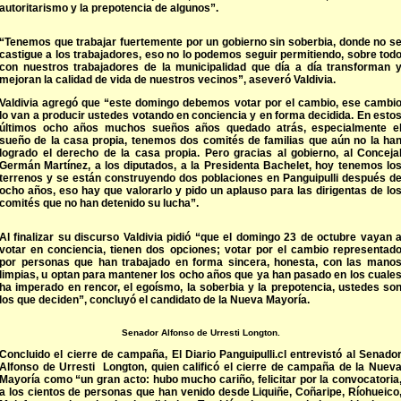
autoritarismo y la prepotencia de algunos”.
“Tenemos que trabajar fuertemente por un gobierno sin soberbia, donde no s
castigue a los trabajadores, eso no lo podemos seguir permitiendo, sobre tod
con nuestros trabajadores de la municipalidad que día a día transforman 
mejoran la calidad de vida de nuestros vecinos”, aseveró Valdivia.
Valdivia agregó que “este domingo debemos votar por el cambio, ese cambi
lo van a producir ustedes votando en conciencia y en forma decidida. En esto
últimos ocho años muchos sueños años quedado atrás, especialmente e
sueño de la casa propia, tenemos dos comités de familias que aún no la ha
logrado el derecho de la casa propia. Pero gracias al gobierno, al Conceja
Germán Martínez, a los diputados, a la Presidenta Bachelet, hoy tenemos lo
terrenos y se están construyendo dos poblaciones en Panguipulli después d
ocho años, eso hay que valorarlo y pido un aplauso para las dirigentas de lo
comités que no han detenido su lucha”.
Al finalizar su discurso Valdivia pidió “que el domingo 23 de octubre vayan 
votar en conciencia, tienen dos opciones; votar por el cambio representad
por personas que han trabajado en forma sincera, honesta, con las mano
limpias, u optan para mantener los ocho años que ya han pasado en los cuale
ha imperado en rencor, el egoísmo, la soberbia y la prepotencia, ustedes so
los que deciden”, concluyó el candidato de la Nueva Mayoría.
Senador Alfonso de Urresti Longton.
Concluido el cierre de campaña, El Diario Panguipulli.cl entrevistó al Senado
Alfonso de Urresti Longton, quien calificó el cierre de campaña de la Nuev
Mayoría como “un gran acto: hubo mucho cariño, felicitar por la convocatoria
a los cientos de personas que han venido desde Liquiñe, Coñaripe, Ríohueico