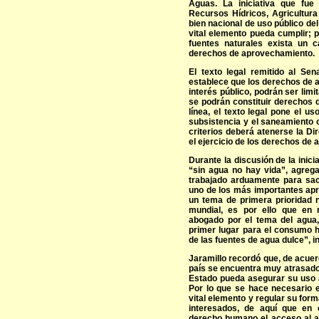
Aguas. La iniciativa que fue
Recursos Hídricos, Agricultura
bien nacional de uso público de
vital elemento pueda cumplir; 
fuentes naturales exista un ca
derechos de aprovechamiento.
El texto legal remitido al Sen
establece que los derechos de 
interés público, podrán ser lim
se podrán constituir derechos 
línea, el texto legal pone el 
subsistencia y el saneamiento c
criterios deberá atenerse la D
el ejercicio de los derechos de
Durante la discusión de la inici
“sin agua no hay vida”, agre
trabajado arduamente para saca
uno de los más importantes apr
un tema de primera prioridad n
mundial, es por ello que en 
abogado por el tema del agua
primer lugar para el consumo h
de las fuentes de agua dulce”, i
Jaramillo recordó que, de acue
país se encuentra muy atrasado
Estado pueda asegurar su uso a
Por lo que se hace necesario e
vital elemento y regular su for
interesados, de aquí que en
derecho humano el acceso al a